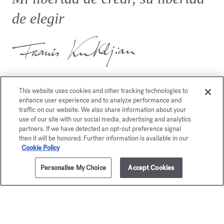
de elegir
This website uses cookies and other tracking technologies to
enhance user experience and to analyze performance and
traffic on our website. We also share information about your
use of our site with our social media, advertising and analytics
También le gustará
partners. If we have detected an opt-out preference signal
then it will be honored. Further information is available in our
Cookie Policy
Personalise My Choice
Accept Cookies
AÑADIR A LA CESTA
50,00 €
8x2ml