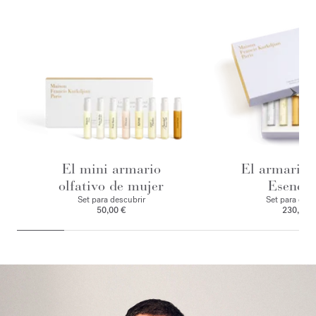
El mini armario
El armario o
olfativo de mujer
Esencia
Set para descubrir
Set para desc
50,00 €
230,00 