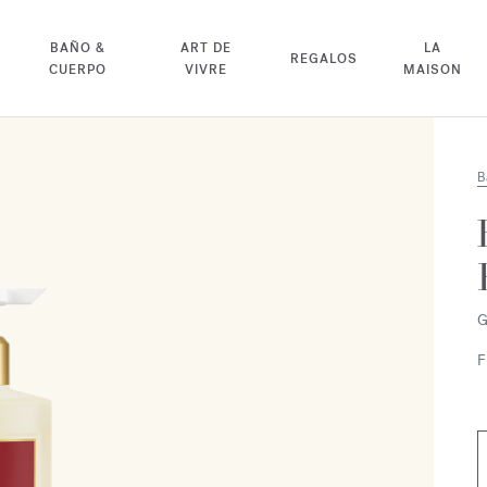
BAÑO &
ART DE
LA
REGALOS
CUERPO
VIVRE
MAISON
B
G
F