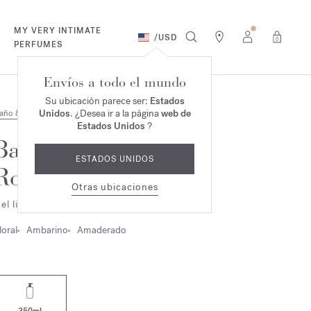
MY VERY INTIMATE
/
USD
0
PERFUMES
Envíos a todo el mundo
Su ubicación parece ser:
Estados
Unidos
. ¿Desea ir a la página
web de
año & Cuerpo
Estados Unidos
?
Baccarat
ESTADOS UNIDOS
Rouge 540
Otras ubicaciones
el limpiador de manos & cuerpo
loral
Ambarino
Amaderado