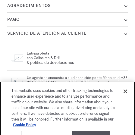
AGRADECIMIENTOS
PAGO
SERVICIO DE ATENCIÓN AL CLIENTE
Entrega oferta
con Colissimo & DHL
política de devoluciones
&
Un agente se encuentra a su disposición por teléfono en el +33
(0)1 72 95 09 89 lunes de 9.00 a 19.00 h. y de martes a viernes
correo electrónico
de 10.00 a 19.00 h., o por
This website uses cookies and other tracking technologies to
enhance user experience and to analyze performance and
traffic on our website. We also share information about your
Pago seguro
use of our site with our social media, advertising and analytics
partners. If we have detected an opt-out preference signal
then it will be honored. Further information is available in our
Cookie Policy
La Maison le propone
elegir entre dos cofres regalo