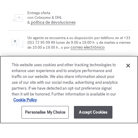
Entrega oferta
con Colissimo & DHL
política de devoluciones
&
Un agente se encuentra a su disposición por teléfono en el +33
(0)1 72 95 09 89 lunes de 9.00 a 19.00 h. y de martes a viernes
correo electrónico
de 10.00 a 19.00 h., o por
This website uses cookies and other tracking technologies to
Pago seguro
enhance user experience and to analyze performance and
traffic on our website. We also share information about your
use of our site with our social media, advertising and analytics
partners. If we have detected an opt-out preference signal
La Maison le propone
elegir entre dos cofres regalo
then it will be honored. Further information is available in our
Descubrir
Cookie Policy
Personalise My Choice
Accept Cookies
2 muestras gratuitas
sujeto a condiciones