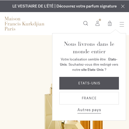
EXCLUSIF | Découvrez le nouveau parfum OUD
GRAVURE OFFERTE | Sur tous les parfums et huiles pour le
velvet mood
LE VESTIAIRE DE L'ÉTÉ | Découvrez votre parfum signature
dans votre commande*
corps jusqu'au 9 août
0
Nous livrons dans le
EXCLUSIVITÉ EN LIGNE
monde entier
Votre localisation semble être :
Etats-
Unis
. Souhaitez-vous être redirigé vers
notre
site Etats-Unis
?
ETATS-UNIS
FRANCE
Autres pays