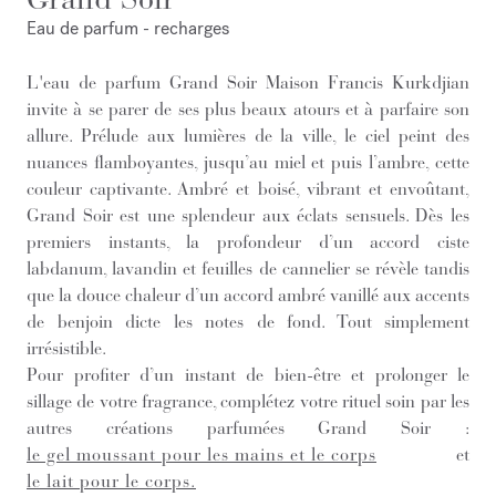
Eau de parfum - recharges
L'eau de parfum Grand Soir Maison Francis Kurkdjian
invite à se parer de ses plus beaux atours et à parfaire son
allure. Prélude aux lumières de la ville, le ciel peint des
nuances flamboyantes, jusqu’au miel et puis l’ambre, cette
couleur captivante. Ambré et boisé, vibrant et envoûtant,
Grand Soir est une splendeur aux éclats sensuels. Dès les
premiers instants, la profondeur d’un accord ciste
labdanum, lavandin et feuilles de cannelier se révèle tandis
que la douce chaleur d’un accord ambré vanillé aux accents
de benjoin dicte les notes de fond. Tout simplement
irrésistible.
Pour profiter d’un instant de bien-être et prolonger le
sillage de votre fragrance, complétez votre rituel soin par les
autres créations parfumées Grand Soir :
le gel moussant pour les mains et le corps
et
le lait pour le corps.