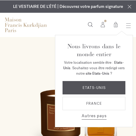
EXCLUSIF | Découvrez le nouveau parfum OUD
GRAVURE OFFERTE | Sur tous les parfums et huiles pour le
velvet mood
LE VESTIAIRE DE L'ÉTÉ | Découvrez votre parfum signature
dans votre commande*
corps jusqu'au 9 août
0
Nous livrons dans le
EXCLUSIVITÉ EN LIGNE
monde entier
Votre localisation semble être :
Etats-
Unis
. Souhaitez-vous être redirigé vers
notre
site Etats-Unis
?
ETATS-UNIS
FRANCE
Autres pays