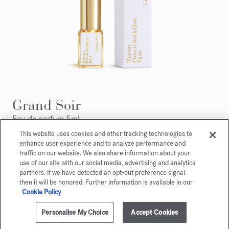
Grand Soir
Eau de parfum 5ml
This website uses cookies and other tracking technologies to
Maison Francis Kurkdjian a le plaisir de vous offrir
enhance user experience and to analyze performance and
traffic on our website. We also share information about your
Grand Soir Eau de parfum 5ml.
use of our site with our social media, advertising and analytics
partners. If we have detected an opt-out preference signal
then it will be honored. Further information is available in our
Cookie Policy
Personalise My Choice
Accept Cookies
AJOUTER AU PANIER
310,00 €