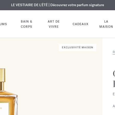
USIF | Découvrez le nouveau parfum OUD
URE OFFERTE | Sur tous les parfums et huiles pour le corps jusqu'au 9
LE VESTIAIRE DE L'ÉTÉ | Découvrez votre parfum signature
velvet mood
dans votre comm
BAIN &
ART DE
LA
FUMS
CADEAUX
CORPS
VIVRE
MAISON
EXCLUSIVITÉ MAISON
P
E
A