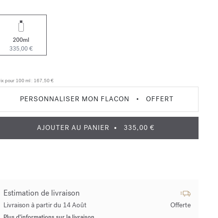
200ml
335,00 €
ix pour 100 ml :
167,50 €
PERSONNALISER MON FLACON
•
OFFERT
AJOUTER AU PANIER
335,00 €
Estimation de livraison
Livraison à partir du 14 Août
Offerte
Plus d’informations sur la livraison