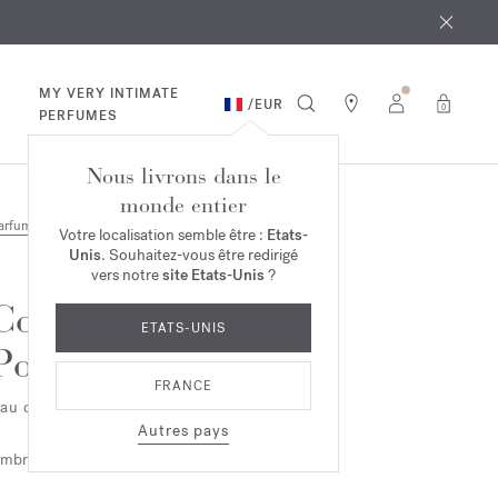
 août
ande*
MY VERY INTIMATE
/
EUR
0
PERFUMES
Nous livrons dans le
monde entier
arfums
Votre localisation semble être :
Etats-
Unis
. Souhaitez-vous être redirigé
vers notre
site Etats-Unis
?
Cologne
ETATS-UNIS
Pour le Soir
FRANCE
au de cologne
Autres pays
mbrée