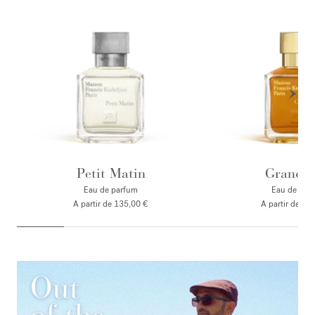
Petit Matin
Grand S
Eau de parfum
Eau de par
A partir de
135,00 €
A partir de
135