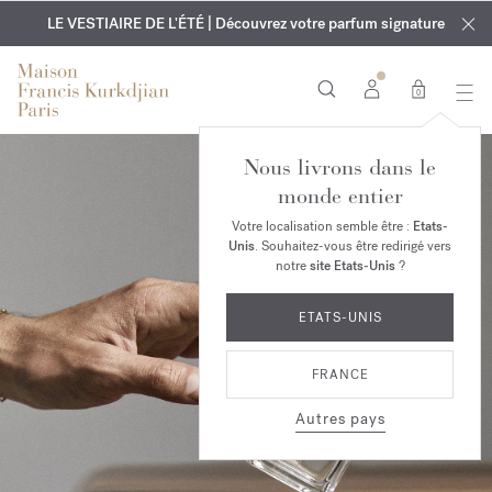
EXCLUSIF | Découvrez le nouveau parfum OUD
GRAVURE OFFERTE | Sur tous les parfums et huiles pour le
velvet mood
LE VESTIAIRE DE L'ÉTÉ | Découvrez votre parfum signature
dans votre commande*
corps jusqu'au 9 août
0
Nous livrons dans le
monde entier
Votre localisation semble être :
Etats-
Unis
. Souhaitez-vous être redirigé vers
notre
site Etats-Unis
?
ETATS-UNIS
FRANCE
Autres pays