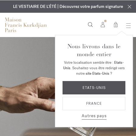
EXCLUSIF | Découvrez le nouveau parfum OUD
GRAVURE OFFERTE | Sur tous les parfums et huiles pour le
velvet mood
LE VESTIAIRE DE L'ÉTÉ | Découvrez votre parfum signature
dans votre commande*
corps jusqu'au 9 août
0
Nous livrons dans le
monde entier
Votre localisation semble être :
Etats-
Unis
. Souhaitez-vous être redirigé vers
notre
site Etats-Unis
?
ETATS-UNIS
FRANCE
Autres pays