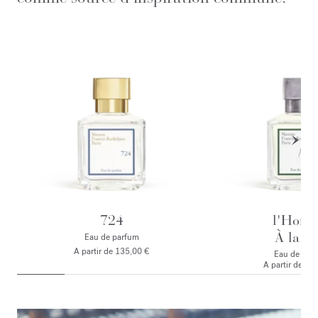
724
l'Hom
À la ro
Eau de parfum
A partir de
135,00 €
Eau de par
A partir de
135