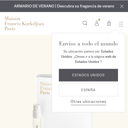
EXCLUSIVO | Descubra la nueva fragancia OUD
GRABADO GRATUITO | En todas las fragancias y aceites
velvet mood
ARMARIO DE VERANO | Descubra su fragancia de verano
corporales hasta el 9 de agosto
en su pedido*
0
Envíos a todo el mundo
Su ubicación parece ser:
Estados
Unidos
. ¿Desea ir a la página
web de
Estados Unidos
?
ESTADOS UNIDOS
ESPAÑA
Otras ubicaciones