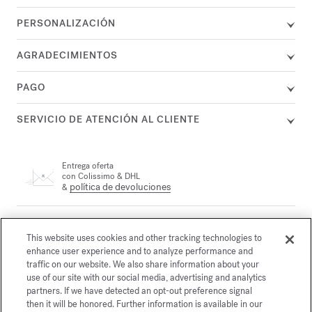
PERSONALIZACIÓN
AGRADECIMIENTOS
PAGO
SERVICIO DE ATENCIÓN AL CLIENTE
Entrega oferta
con Colissimo & DHL
política de devoluciones
&
Un agente se encuentra a su disposición por teléfono en el +33
(0)1 72 95 09 89 lunes de 9.00 a 19.00 h. y de martes a viernes
This website uses cookies and other tracking technologies to
correo electrónico
de 10.00 a 19.00 h., o por
enhance user experience and to analyze performance and
traffic on our website. We also share information about your
use of our site with our social media, advertising and analytics
partners. If we have detected an opt-out preference signal
Pago seguro
then it will be honored. Further information is available in our