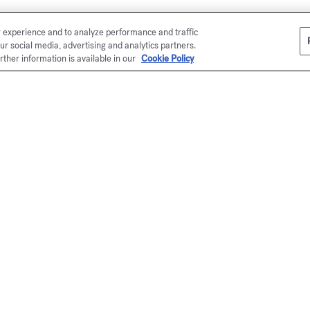
r experience and to analyze performance and traffic
ur social media, advertising and analytics partners.
rther information is available in our
Cookie Policy
la tienda en línea
s Kurkdjian hace entregas en todo el
esentado en un estuche de la Maison
 (excepto el surtido de muestras), su
ás refinada y única. Para sus regalos,
ersonalizado.
idos (excepto el surtido de muestras), la
urkdjian se complace en ofrecerle 2
e de su elección.
rasco de perfume con un grabado. Un
le exclusivamente en nuestras tiendas