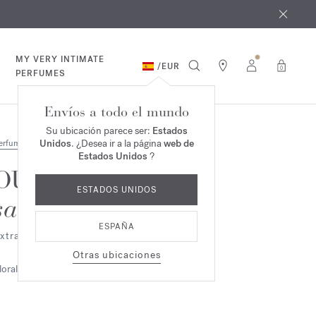
e agosto
*
MY VERY INTIMATE
/
EUR
0
PERFUMES
Envíos a todo el mundo
Su ubicación parece ser:
Estados
Unidos
. ¿Desea ir a la página
web de
erfumes
Estados Unidos
?
OUD
ESTADOS UNIDOS
satin mood
ESPAÑA
xtrait de parfum 2ml
Otras ubicaciones
loral
Ambarino
Amaderado