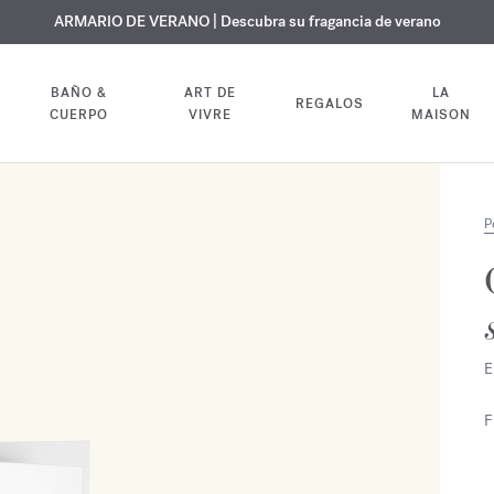
 GRATUITO | En todas las fragancias y aceites corporales hasta el 9 d
EXCLUSIVO | Descubra la nueva fragancia OUD
ARMARIO DE VERANO | Descubra su fragancia de verano
velvet mood
en su pedido
BAÑO &
ART DE
LA
REGALOS
CUERPO
VIVRE
MAISON
P
E
F