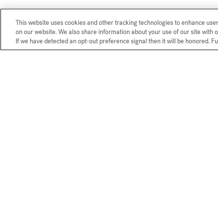
This website uses cookies and other tracking technologies to enhance use
on our website. We also share information about your use of our site with o
If we have detected an opt-out preference signal then it will be honored. Fu
Nuestros servicios exclusivos de 
La Maison Franci
mundo.
Elegantemente pr
Francis Kurkdjian
compra será aún m
añada un mensaje p
*Para todos los ped
Maison Francis K
muestras de perfum
Personalice su f
servicio disponib