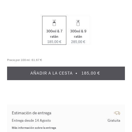
300ml & 7
300ml & 9
ratán
ratán
185,00 €
285,00 €
Precio por 100 ml :
61,67 €
AÑADIR A LA CESTA
185,00 €
Estimación de entrega
Entrega desde 14 Agosto
Gratuita
Más información sobre la entrega