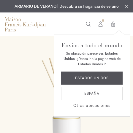
EXCLUSIVO | Descubra la nueva fragancia OUD
GRABADO GRATUITO | En todas las fragancias y aceites
velvet mood
ARMARIO DE VERANO | Descubra su fragancia de verano
corporales hasta el 9 de agosto
en su pedido*
0
Envíos a todo el mundo
Su ubicación parece ser:
Estados
Unidos
. ¿Desea ir a la página
web de
Estados Unidos
?
ESTADOS UNIDOS
ESPAÑA
Otras ubicaciones