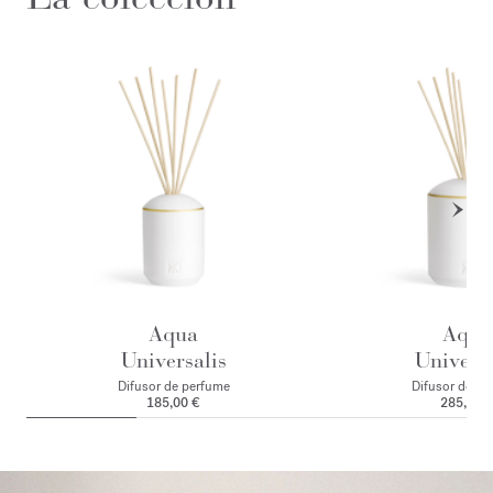
Aqua
Aqua
Universalis
Universa
Difusor de perfume
Difusor de pe
185,00 €
285,00 