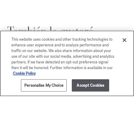
También le gustará
This website uses cookies and other tracking technologies to
enhance user experience and to analyze performance and
traffic on our website. We also share information about your
use of our site with our social media, advertising and analytics
partners. If we have detected an opt-out preference signal
then it will be honored. Further information is available in our
Cookie Policy
Personalise My Choice
Accept Cookies
AÑADIR A LA CESTA
185,00 €
300ml & 7 ratán
Au 17
Vela perfumada