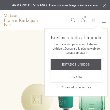
EXCLUSIVO | Descubra la nueva fragancia OUD
GRABADO GRATUITO | En todas las fragancias y aceites
velvet mood
ARMARIO DE VERANO | Descubra su fragancia de verano
corporales hasta el 9 de agosto
en su pedido*
0
Envíos a todo el mundo
EXCLUSIVO EN LÍNEA
Su ubicación parece ser:
Estados
Unidos
. ¿Desea ir a la página
web de
Estados Unidos
?
ESTADOS UNIDOS
ESPAÑA
Otras ubicaciones