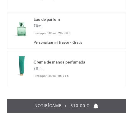
Eau de parfum
70ml
Precio por 100 ml :
292,86 €
Personalizar mi frasco
-
Gratis
Crema de manos perfumada
70 ml
Precio por 100 ml :
85,71 €
NOTIFÍCAME
310,00 €