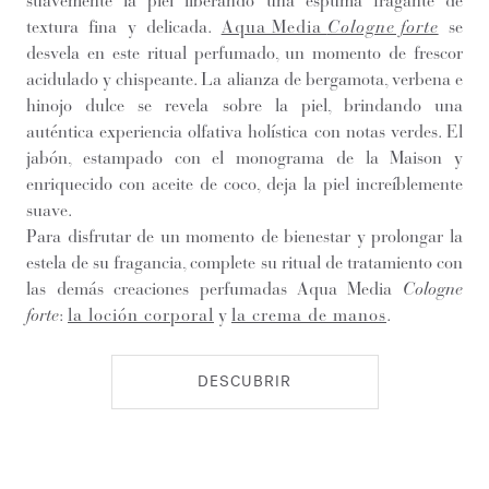
suavemente la piel liberando una espuma fragante de
textura fina y delicada.
Aqua Media
Cologne forte
se
desvela en este ritual perfumado, un momento de frescor
acidulado y chispeante. La alianza de bergamota, verbena e
hinojo dulce se revela sobre la piel, brindando una
auténtica experiencia olfativa holística con notas verdes. El
jabón, estampado con el monograma de la Maison y
enriquecido con aceite de coco, deja la piel increíblemente
suave.
Para disfrutar de un momento de bienestar y prolongar la
estela de su fragancia, complete su ritual de tratamiento con
las demás creaciones perfumadas Aqua Media
Cologne
forte
:
la loción corporal
y
la crema de manos
.
DESCUBRIR