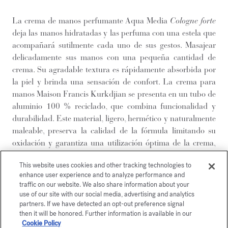
La crema de manos perfumante Aqua Media
Cologne forte
deja las manos hidratadas y las perfuma con una estela que
acompañará sutilmente cada uno de sus gestos. Masajear
delicadamente sus manos con una pequeña cantidad de
crema. Su agradable textura es rápidamente absorbida por
la piel y brinda una sensación de confort. La crema para
manos Maison Francis Kurkdjian se presenta en un tubo de
aluminio 100 % reciclado, que combina funcionalidad y
durabilidad. Este material, ligero, hermético y naturalmente
maleable, preserva la calidad de la fórmula limitando su
oxidación y garantiza una utilización óptima de la crema,
hasta la última aplicación.El tapón, de diseño elegante,
This website uses cookies and other tracking technologies to
retoma la forma cuadrada de los cabujones de perfume y
enhance user experience and to analyze performance and
lleva el monograma de la Maison. Evocación del agua y de
traffic on our website. We also share information about your
la luz, el verde es el color central del arco iris, que refleja el
use of our site with our social media, advertising and analytics
equilibrio en movimiento. Se expresa en la frescura vibrante
partners. If we have detected an opt-out preference signal
then it will be honored. Further information is available in our
de Aqua Media Cologne forte, una fragancia hespéride
Cookie Policy