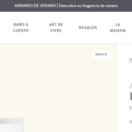
 GRATUITO | En todas las fragancias y aceites corporales hasta el 9 d
EXCLUSIVO | Descubra la nueva fragancia OUD
ARMARIO DE VERANO | Descubra su fragancia de verano
velvet mood
en su pedido
BAÑO &
ART DE
LA
REGALOS
CUERPO
VIVRE
MAISON
NUEVO
P
E
A