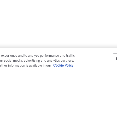
r experience and to analyze performance and traffic
ur social media, advertising and analytics partners.
rther information is available in our
Cookie Policy
la tienda en línea
s Kurkdjian hace entregas en todo el
esentado en un estuche de la Maison
 (excepto el surtido de muestras), su
ás refinada y única. Para sus regalos,