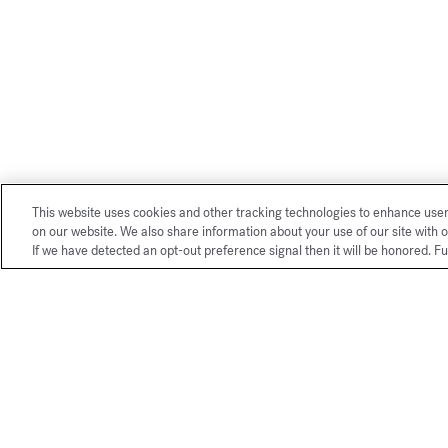
This website uses cookies and other tracking technologies to enhance use
on our website. We also share information about your use of our site with o
If we have detected an opt-out preference signal then it will be honored. Fu
Nuestros servicios exclusivos de 
La Maison Franci
mundo.
Elegantemente pr
Francis Kurkdjian
compra será aún m