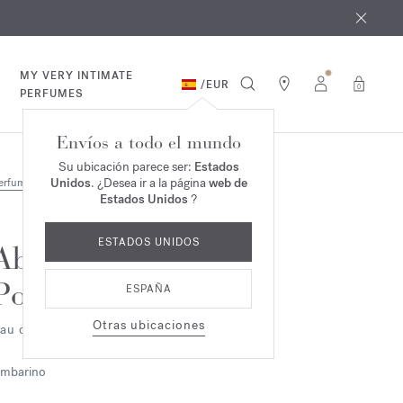
e agosto
*
MY VERY INTIMATE
/
EUR
0
PERFUMES
Envíos a todo el mundo
Su ubicación parece ser:
Estados
Unidos
. ¿Desea ir a la página
web de
erfumes
Estados Unidos
?
ESTADOS UNIDOS
Absolue
Pour le Soir
ESPAÑA
Otras ubicaciones
au de parfum 2ml
mbarino