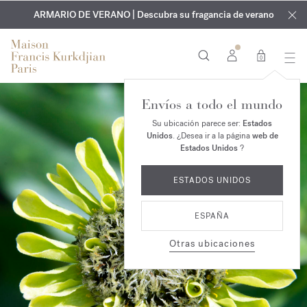
EXCLUSIVO | Descubra la nueva fragancia OUD
GRABADO GRATUITO | En todas las fragancias y aceites
velvet mood
ARMARIO DE VERANO | Descubra su fragancia de verano
corporales hasta el 9 de agosto
en su pedido*
0
Envíos a todo el mundo
Su ubicación parece ser:
Estados
Unidos
. ¿Desea ir a la página
web de
Estados Unidos
?
ESTADOS UNIDOS
ESPAÑA
Otras ubicaciones