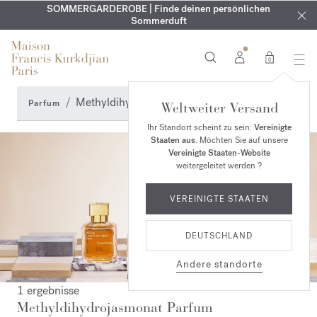
KOSTENLOSE GRAVUR | Auf alle Düfte und Körperöle bis zum
SOMMERGARDEROBE | Finde deinen persönlichen
EXKLUSIV | Erhalten Sie OUD
velvet mood
in Ihrer Bestellung*
Sommerduft
9. August
0
Methyldihydrojasmonat Parfum
Parfum
Weltweiter Versand
Ihr Standort scheint zu sein:
Vereinigte
Staaten aus
. Möchten Sie auf unsere
Vereinigte Staaten-Website
weitergeleitet werden ?
VEREINIGTE STAATEN
DEUTSCHLAND
Andere standorte
1 ergebnisse
Methyldihydrojasmonat Parfum