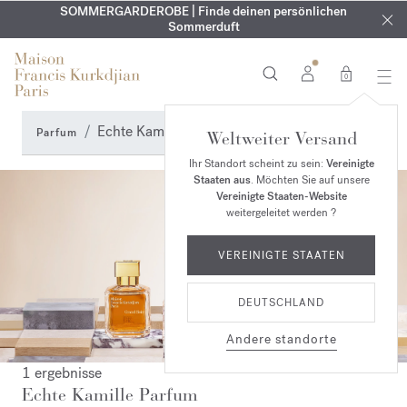
KOSTENLOSE GRAVUR | Auf alle Düfte und Körperöle bis zum
SOMMERGARDEROBE | Finde deinen persönlichen
EXKLUSIV | Erhalten Sie OUD
velvet mood
in Ihrer Bestellung*
Sommerduft
9. August
0
Echte Kamille Parfum
Parfum
Weltweiter Versand
Ihr Standort scheint zu sein:
Vereinigte
Staaten aus
. Möchten Sie auf unsere
Vereinigte Staaten-Website
weitergeleitet werden ?
VEREINIGTE STAATEN
DEUTSCHLAND
Andere standorte
1 ergebnisse
Echte Kamille Parfum