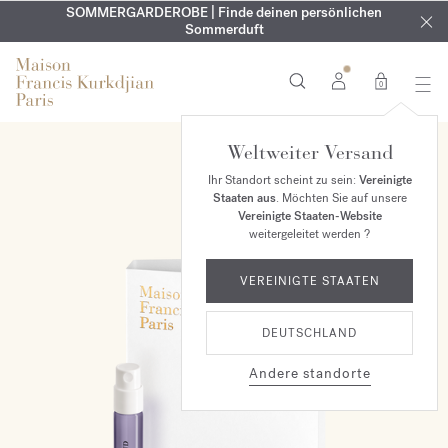
KOSTENLOSE GRAVUR | Auf alle Düfte und Körperöle bis zum
SOMMERGARDEROBE | Finde deinen persönlichen
EXKLUSIV | Erhalten Sie OUD
velvet mood
in Ihrer Bestellung*
Sommerduft
9. August
0
Weltweiter Versand
Ihr Standort scheint zu sein:
Vereinigte
Staaten aus
. Möchten Sie auf unsere
Vereinigte Staaten-Website
weitergeleitet werden ?
VEREINIGTE STAATEN
DEUTSCHLAND
Andere standorte