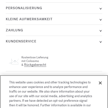
PERSONALISIERUNG
KLEINE AUFMERKSAMKEIT
ZAHLUNG
KUNDENSERVICE
Kostenlose Lieferung
mit Colissimo
Rückgaberecht
&
Ein Kundenservicemitarbeiter steht Ihnen telefonisch unter +33
(0)1 72 95 09 89 Montag von 9:00 bis 19:00 Uhr und Dienstag
This website uses cookies and other tracking technologies to
email
bis Freitag von 10:00 bis 19:00 Uhr oder per
enhance user experience and to analyze performance and
traffic on our website. We also share information about your
use of our site with our social media, advertising and analytics
partners. If we have detected an opt-out preference signal
Gesicherte Zahlung
then it will be honored. Further information is available in our