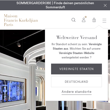
KOSTENLOSE GRAVUR | Auf alle Düfte und Körperöle bis zum
SOMMERGARDEROBE | Finde deinen persönlichen
EXKLUSIV | Erhalten Sie OUD
velvet mood
in Ihrer Bestellung*
Sommerduft
9. August
0
Weltweiter Versand
Ihr Standort scheint zu sein:
Vereinigte
Staaten aus
. Möchten Sie auf unsere
Vereinigte Staaten-Website
weitergeleitet werden ?
VEREINIGTE STAATEN
DEUTSCHLAND
Andere standorte