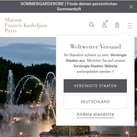
KOSTENLOSE GRAVUR | Auf alle Düfte und Körperöle bis zum
SOMMERGARDEROBE | Finde deinen persönlichen
EXKLUSIV | Erhalten Sie OUD
velvet mood
in Ihrer Bestellung*
Sommerduft
9. August
0
Weltweiter Versand
Ihr Standort scheint zu sein:
Vereinigte
Staaten aus
. Möchten Sie auf unsere
Vereinigte Staaten-Website
weitergeleitet werden ?
VEREINIGTE STAATEN
DEUTSCHLAND
Andere standorte