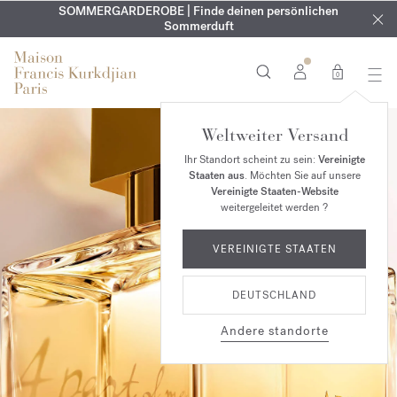
KOSTENLOSE GRAVUR | Auf alle Düfte und Körperöle bis zum
SOMMERGARDEROBE | Finde deinen persönlichen
EXKLUSIV | Erhalten Sie OUD
velvet mood
in Ihrer Bestellung*
Sommerduft
9. August
0
Weltweiter Versand
Ihr Standort scheint zu sein:
Vereinigte
Staaten aus
. Möchten Sie auf unsere
Vereinigte Staaten-Website
weitergeleitet werden ?
VEREINIGTE STAATEN
DEUTSCHLAND
Andere standorte