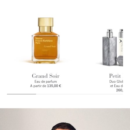
Grand Soir
Petit Ma
Eau de parfum
Duo Globe Tr
A partir de
135,00 €
et Eau de pa
260,00 