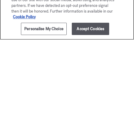
partners. If we have detected an opt-out preference signal
then it will be honored. Further information is available in our
Cookie Policy
Personalise My Choice
Accept Cookies
AJOUTER AU PANIER
135,00 €
35ml
724
Le mini vestiai
Eau de parfum
pour fe
A partir de
135,00 €
Coffret décou
50,00 €