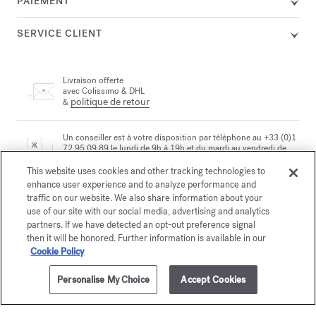
PAIEMENT
SERVICE CLIENT
Livraison offerte
avec Colissimo & DHL
politique de retour
&
Un conseiller est à votre disposition par téléphone au +33 (0)1
72 95 09 89 le lundi de 9h à 19h et du mardi au vendredi de
email
10h à 19h, ou par
This website uses cookies and other tracking technologies to
enhance user experience and to analyze performance and
traffic on our website. We also share information about your
Paiement sécurisé
use of our site with our social media, advertising and analytics
partners. If we have detected an opt-out preference signal
then it will be honored. Further information is available in our
Cookie Policy
La Maison vous offre
le choix entre deux écrins
En savoir plus
Personalise My Choice
Accept Cookies