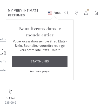
MY VERY INTIMATE
/
USD
0
PERFUMES
Nous livrons dans le
monde entier
arfums
Votre localisation semble être :
Etats-
Unis
. Souhaitez-vous être redirigé
Grand Soir
vers notre
site Etats-Unis
?
offret de voyage - Eau de parfum
ETATS-UNIS
mbrée
Boisée
Autres pays
5x11ml
235,00 €