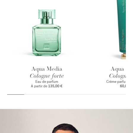
Aqua Media
Aqua Me
Cologne forte
Cologne f
Eau de parfum
Crème parfuman
A partir de
135,00 €
60,00 €