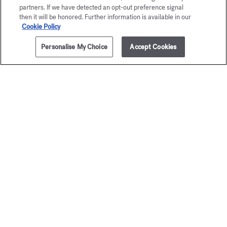
partners. If we have detected an opt-out preference signal
then it will be honored. Further information is available in our
Cookie Policy
Personalise My Choice
Accept Cookies
AJOUTER AU PANIER
90,00 €
350ml
OUD
À la ro
satin mood
Lait parfumant
95,00 €
Lait parfumant corps
95,00 €