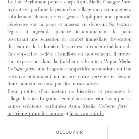
Le Lait Parfumant pour le corps Aqua Media
Cologne Forte
hydrate et parfume la peau d’un sillage qui accompagnera
subtilement chacun de vos gestes. Appliquez une quantité
généreuse sur la peau et massez en douceur. Sa texture
légère et agréable pénètre instantanément la peau
procurant une sensation de confort immédiate. Évocation
de l'eau et de la lumière, le vert est la couleur médiane de
l'arc-en-ciel et reflète l'équilibre en mouvement. Il trouve
son expression dans la fraîcheur vibrante d'Aqua Media
Cologne forte
, une fragrance hespéridée aromatique où l’on
retrouve notamment un accord entre verveine et fenouil
doux, soutenu en fond par des muscs boisés.
Pour profiter d’un instant de bien-être et prolonger le
sillage de votre fragrance, complétez votre rituel soin par les
autres créations parfumées Aqua Media
Cologne forte
:
la crème pour les mains
et
le savon solide
.
DÉCOUVRIR