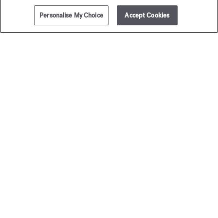
Personalise My Choice
Accept Cookies
AJOUTER AU PANIER
295,00 €