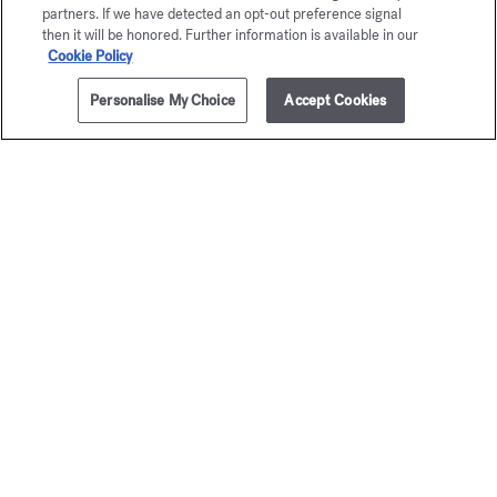
partners. If we have detected an opt-out preference signal
then it will be honored. Further information is available in our
Cookie Policy
Personalise My Choice
Accept Cookies
200ml
PRÉVENEZ-MOI
Petit Matin
Aqua
Eau de parfum
Universa
A partir de
135,00 €
Eau de toile
A partir de
125