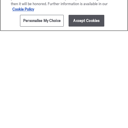
then it will be honored. Further information is available in our
724
Cookie Policy
Eau de parfum 5ml
Personalise My Choice
Accept Cookies
PRÉVENEZ-MOI
285,00 €
Maison Francis Kurkdjian a le plaisir de vous offrir
724 Eau de parfum 5ml.