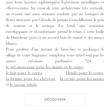
avec leurs facettes sophistiquées légèrement métalliques et
effervescentes. Au cœur de cette architecture très verticale,
on ressent une aura aérienne traduite par un bouquet de
fleurs structuré par l’absolu de jasmin Grandiflorum, le pois
de senteur et le seringa. En fond, une sensation
enveloppante et réconfortante prend le relais à cette bulle
de blancheur, grâce à un accord bois de santal et des muscs
blancs.
Pour profiter d’un instant de bien-être et prolonger le
sillage de votre fragrance, complétez votre rituel soin par les
autres créations parfumées 724 :
le gel moussant pour les mains et le corps
,
le lait pour le corps
,
l’huile pour le corps
,
la brume pour les cheveux
,
la crème pour les mains
et
le savon solide
.
DÉCOUVRIR