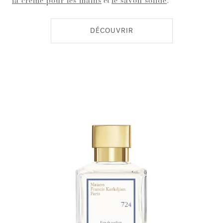
la crème pour les mains
et
le savon solide
.
DÉCOUVRIR