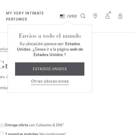
MY VERY INTIMATE
/
USD
0
PERFUMES
Envíos a todo el mundo
Su ubicación parece ser:
Estados
Unidos
. ¿Desea ir a la página
web de
erfumes
Estados Unidos
?
Grand Soir
ESTADOS UNIDOS
au de parfum 2ml
Otras ubicaciones
mbarino
Amaderado
Entrega oferta
con Colissimo & DHL*
2 muestras gratuitas
Ver condiciones*