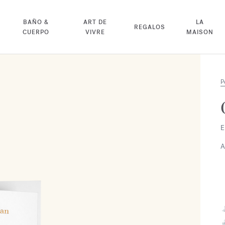
BAÑO &
ART DE
LA
REGALOS
CUERPO
VIVRE
MAISON
P
E
A