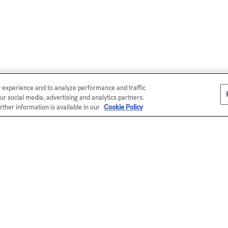
r experience and to analyze performance and traffic
ur social media, advertising and analytics partners.
rther information is available in our
Cookie Policy
la tienda en línea
s Kurkdjian hace entregas en todo el
esentado en un estuche de la Maison
 (excepto el surtido de muestras), su
ás refinada y única. Para sus regalos,
ersonalizado.