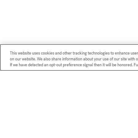
This website uses cookies and other tracking technologies to enhance use
on our website. We also share information about your use of our site with o
If we have detected an opt-out preference signal then it will be honored. Fu
Nuestros servicios exclusivos de 
La Maison Franci
mundo.
Elegantemente pr
Francis Kurkdjian
compra será aún m
añada un mensaje p