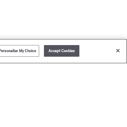
Personalise My Choice
Accept Cookies
ison Francis Kurkdjian vous livre dans le monde entier.
légamment présenté dans un écrin Maison Francis
rkdjian (hors assortiment échantillons), votre achat n'en
ra que plus raffiné et unique. Pour vos cadeaux, ajoutez un
ssage personnalisé.
our toute commande (hors assortiment d'échantillons),
ison Francis Kurkdjian a le plaisir de vous offrir 2
hantillons de parfums au choix.