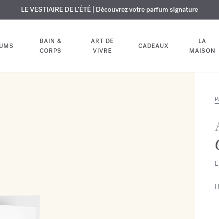
USIF | Découvrez le nouveau parfum OUD
URE OFFERTE | Sur tous les parfums et huiles pour le corps jusqu'au 9
LE VESTIAIRE DE L'ÉTÉ | Découvrez votre parfum signature
velvet mood
dans votre comm
BAIN &
ART DE
LA
FUMS
CADEAUX
CORPS
VIVRE
MAISON
P
E
H