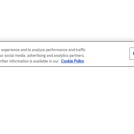
r experience and to analyze performance and traffic
ur social media, advertising and analytics partners.
rther information is available in our
Cookie Policy
en ligne
Ma
É
Ku
se
me
*P
Ma
éc