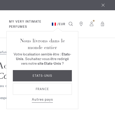
 août
ande*
MY VERY INTIMATE
/
EUR
0
PERFUMES
Nous livrons dans le
monde entier
arfums
Votre localisation semble être :
Etats-
Unis
. Souhaitez-vous être redirigé
Aqua Universalis
vers notre
site Etats-Unis
?
Cologne forte
ETATS-UNIS
au de parfum 2ml
FRANCE
espéridée
Autres pays