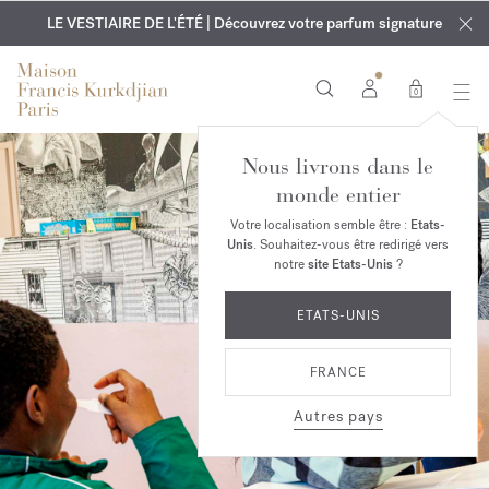
EXCLUSIF | Découvrez le nouveau parfum OUD
GRAVURE OFFERTE | Sur tous les parfums et huiles pour le
velvet mood
LE VESTIAIRE DE L'ÉTÉ | Découvrez votre parfum signature
dans votre commande*
corps jusqu'au 9 août
0
Nous livrons dans le
monde entier
Votre localisation semble être :
Etats-
Unis
. Souhaitez-vous être redirigé vers
notre
site Etats-Unis
?
ETATS-UNIS
FRANCE
Autres pays