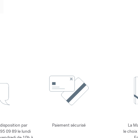
 disposition par
Paiement sécurisé
La Ma
95 09 89 le lundi
le choix
 vendredi de 10h à
En