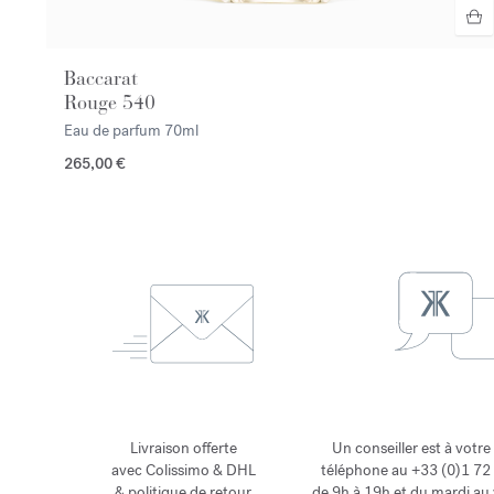
Baccarat
Rouge 540
Eau de parfum
70ml
265,00 €
Livraison offerte
Un conseiller est à votre
avec Colissimo & DHL
téléphone au +33 (0)1 72 
&
politique de retour
de 9h à 19h et du mardi au