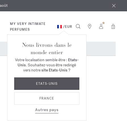
 août
ande*
MY VERY INTIMATE
/
EUR
0
PERFUMES
Nous livrons dans le
monde entier
Votre localisation semble être :
Etats-
Unis
. Souhaitez-vous être redirigé
vers notre
site Etats-Unis
?
ETATS-UNIS
FRANCE
Autres pays