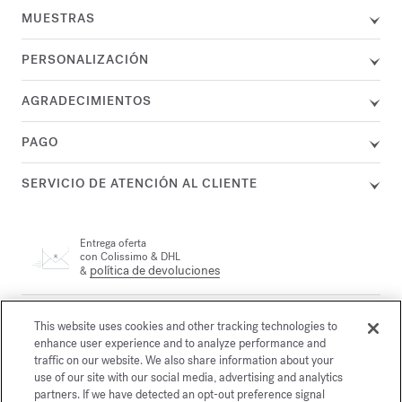
MUESTRAS
PERSONALIZACIÓN
AGRADECIMIENTOS
PAGO
SERVICIO DE ATENCIÓN AL CLIENTE
Entrega oferta
con Colissimo & DHL
política de devoluciones
&
Un agente se encuentra a su disposición por teléfono en el +33
This website uses cookies and other tracking technologies to
(0)1 72 95 09 89 lunes de 9.00 a 19.00 h. y de martes a viernes
correo electrónico
enhance user experience and to analyze performance and
de 10.00 a 19.00 h., o por
traffic on our website. We also share information about your
use of our site with our social media, advertising and analytics
partners. If we have detected an opt-out preference signal