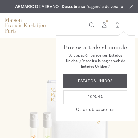
EXCLUSIVO | Descubra la nueva fragancia OUD
GRABADO GRATUITO | En todas las fragancias y aceites
velvet mood
ARMARIO DE VERANO | Descubra su fragancia de verano
corporales hasta el 9 de agosto
en su pedido*
0
Envíos a todo el mundo
NUEVO
Su ubicación parece ser:
Estados
Unidos
. ¿Desea ir a la página
web de
Estados Unidos
?
ESTADOS UNIDOS
ESPAÑA
Otras ubicaciones