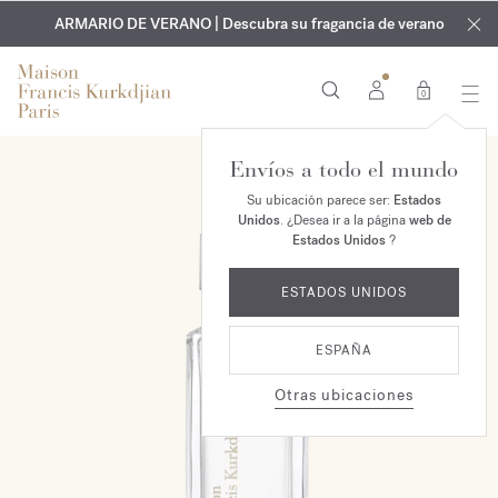
EXCLUSIVO | Descubra la nueva fragancia OUD
GRABADO GRATUITO | En todas las fragancias y aceites
velvet mood
ARMARIO DE VERANO | Descubra su fragancia de verano
corporales hasta el 9 de agosto
en su pedido*
0
Envíos a todo el mundo
Su ubicación parece ser:
Estados
Unidos
. ¿Desea ir a la página
web de
Estados Unidos
?
ESTADOS UNIDOS
ESPAÑA
Otras ubicaciones