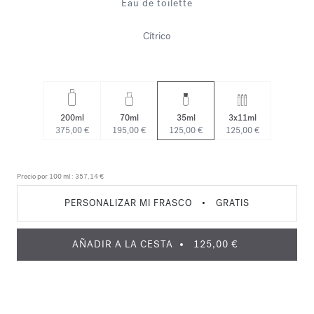
Eau de toilette
Cítrico
200ml
70ml
35ml
3x11ml
375,00 €
195,00 €
125,00 €
125,00 €
Precio por 100 ml :
357,14 €
PERSONALIZAR MI FRASCO
•
GRATIS
AÑADIR A LA CESTA
125,00 €