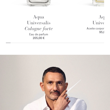
Aqua
Aqua
Universalis
Universa
Cologne forte
Aceite corporal p
95,00 €
Eau de parfum
205,00 €