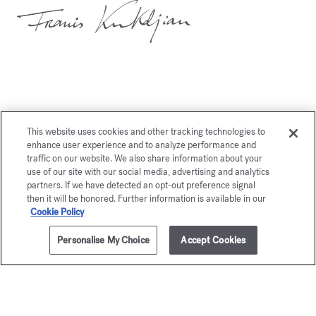
También le gustará
This website uses cookies and other tracking technologies to
enhance user experience and to analyze performance and
traffic on our website. We also share information about your
use of our site with our social media, advertising and analytics
partners. If we have detected an opt-out preference signal
then it will be honored. Further information is available in our
Cookie Policy
Personalise My Choice
Accept Cookies
AÑADIR A LA CESTA
125,00 €
35ml