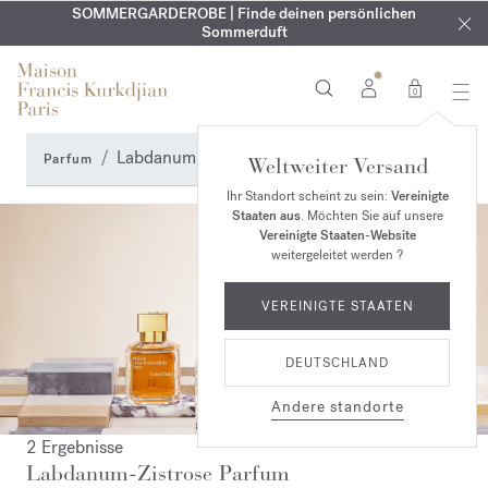
KOSTENLOSE GRAVUR | Auf alle Düfte und Körperöle bis zum
SOMMERGARDEROBE | Finde deinen persönlichen
EXKLUSIV | Erhalten Sie OUD
velvet mood
in Ihrer Bestellung*
Sommerduft
9. August
0
Labdanum-Zistrose Parfum
Parfum
Weltweiter Versand
Ihr Standort scheint zu sein:
Vereinigte
Staaten aus
. Möchten Sie auf unsere
Vereinigte Staaten-Website
weitergeleitet werden ?
VEREINIGTE STAATEN
DEUTSCHLAND
Andere standorte
2 Ergebnisse
Labdanum-Zistrose Parfum