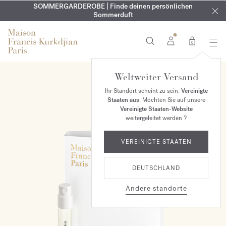
KOSTENLOSE GRAVUR | Auf alle Düfte und Körperöle bis zum
SOMMERGARDEROBE | Finde deinen persönlichen
EXKLUSIV | Erhalten Sie OUD
velvet mood
in Ihrer Bestellung*
Sommerduft
9. August
0
Weltweiter Versand
Ihr Standort scheint zu sein:
Vereinigte
Staaten aus
. Möchten Sie auf unsere
Vereinigte Staaten-Website
weitergeleitet werden ?
VEREINIGTE STAATEN
DEUTSCHLAND
Andere standorte