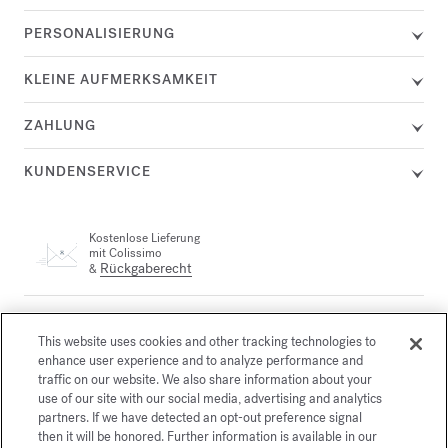
PERSONALISIERUNG
KLEINE AUFMERKSAMKEIT
ZAHLUNG
KUNDENSERVICE
Kostenlose Lieferung
mit Colissimo
Rückgaberecht
&
Ein Kundenservicemitarbeiter steht Ihnen telefonisch unter +33
(0)1 72 95 09 89 Montag von 9:00 bis 19:00 Uhr und Dienstag
This website uses cookies and other tracking technologies to
email
bis Freitag von 10:00 bis 19:00 Uhr oder per
enhance user experience and to analyze performance and
traffic on our website. We also share information about your
use of our site with our social media, advertising and analytics
partners. If we have detected an opt-out preference signal
Gesicherte Zahlung
then it will be honored. Further information is available in our