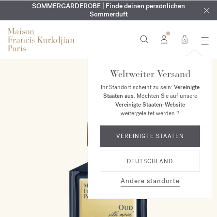
KOSTENLOSE GRAVUR | Auf alle Düfte und Körperöle bis zum
SOMMERGARDEROBE | Finde deinen persönlichen
EXKLUSIV | Erhalten Sie OUD
velvet mood
in Ihrer Bestellung*
Sommerduft
9. August
0
Weltweiter Versand
Ihr Standort scheint zu sein:
Vereinigte
Staaten aus
. Möchten Sie auf unsere
Vereinigte Staaten-Website
weitergeleitet werden ?
VEREINIGTE STAATEN
DEUTSCHLAND
Andere standorte