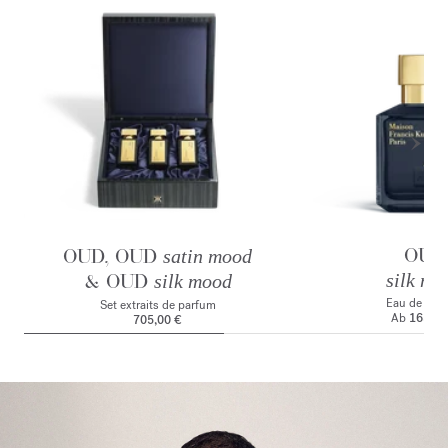
OUD
OUD, OUD
satin mood
& OUD
silk mo
silk mood
Eau de par
Set extraits de parfum
Ab
165,00
705,00 €