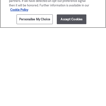
partners. If we have detected an opt-out preference signal
Gesicherte Zahlung
then it will be honored. Further information is available in our
Cookie Policy
Personalise My Choice
Accept Cookies
Das Maison bietet Ihnen die Wahl
zwischen zwei Geschenkboxen
Entdecken
2 Gratisproben
siehe Konditionen
Newsletter
Melden Sie sich an, um über alle
Neuigkeiten informiert zu werden