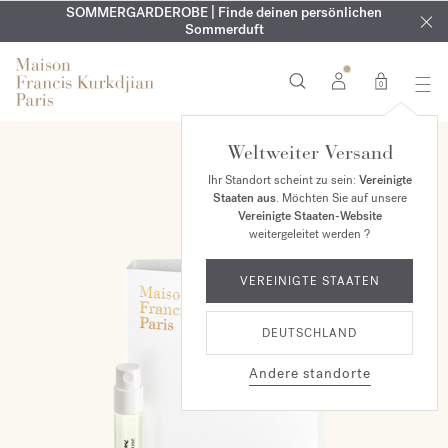
KOSTENLOSE GRAVUR | Auf alle Düfte und Körperöle bis zum
SOMMERGARDEROBE | Finde deinen persönlichen
EXKLUSIV | Erhalten Sie OUD
velvet mood
in Ihrer Bestellung*
Sommerduft
9. August
0
Weltweiter Versand
Ihr Standort scheint zu sein:
Vereinigte
Staaten aus
. Möchten Sie auf unsere
Vereinigte Staaten-Website
weitergeleitet werden ?
VEREINIGTE STAATEN
DEUTSCHLAND
Andere standorte