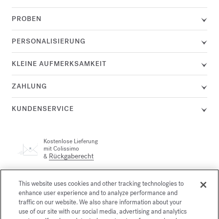
PROBEN
PERSONALISIERUNG
KLEINE AUFMERKSAMKEIT
ZAHLUNG
KUNDENSERVICE
Kostenlose Lieferung
mit Colissimo
Rückgaberecht
&
Ein Kundenservicemitarbeiter steht Ihnen telefonisch unter +33
This website uses cookies and other tracking technologies to
(0)1 72 95 09 89 Montag von 9:00 bis 19:00 Uhr und Dienstag
enhance user experience and to analyze performance and
email
bis Freitag von 10:00 bis 19:00 Uhr oder per
traffic on our website. We also share information about your
use of our site with our social media, advertising and analytics