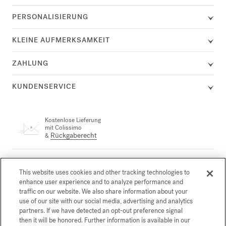
PERSONALISIERUNG
KLEINE AUFMERKSAMKEIT
ZAHLUNG
KUNDENSERVICE
Kostenlose Lieferung
mit Colissimo
Rückgaberecht
&
Ein Kundenservicemitarbeiter steht Ihnen telefonisch unter +33
(0)1 72 95 09 89 Montag von 9:00 bis 19:00 Uhr und Dienstag
This website uses cookies and other tracking technologies to
email
bis Freitag von 10:00 bis 19:00 Uhr oder per
enhance user experience and to analyze performance and
traffic on our website. We also share information about your
use of our site with our social media, advertising and analytics
partners. If we have detected an opt-out preference signal
Gesicherte Zahlung
then it will be honored. Further information is available in our