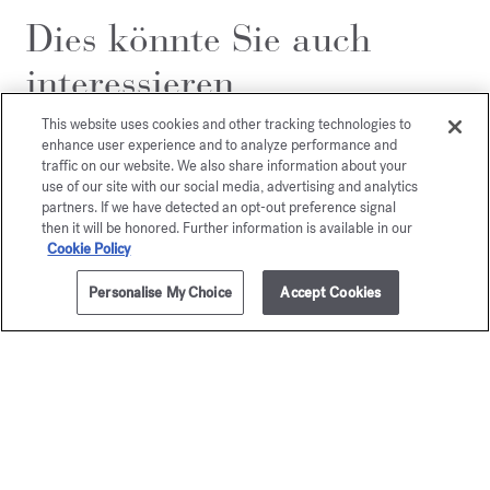
Dies könnte Sie auch
interessieren
This website uses cookies and other tracking technologies to
enhance user experience and to analyze performance and
traffic on our website. We also share information about your
use of our site with our social media, advertising and analytics
partners. If we have detected an opt-out preference signal
then it will be honored. Further information is available in our
Cookie Policy
Personalise My Choice
Accept Cookies
ZUM WARENKORB HINZUFÜGEN
70ml
95,00 €
Baccarat
Baccar
Rouge 540
Rouge 
Parfümiertes Körperöl
Schimmerndes K
105,00 €
195,00 