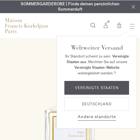
KOSTENLOSE GRAVUR | Auf alle Düfte und Körperöle bis zum
SOMMERGARDEROBE | Finde deinen persönlichen
EXKLUSIV | Erhalten Sie OUD
velvet mood
in Ihrer Bestellung*
Sommerduft
9. August
0
Weltweiter Versand
Ihr Standort scheint zu sein:
Vereinigte
Staaten aus
. Möchten Sie auf unsere
Vereinigte Staaten-Website
weitergeleitet werden ?
VEREINIGTE STAATEN
DEUTSCHLAND
Andere standorte