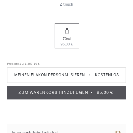
Zitrisch
70ml
95,00 €
Preis pro 1 L:
1.357,10 €
MEINEN FLAKON PERSONALISIEREN
•
KOSTENLOS
ZUM WARENKORB HINZUFÜGEN
95,00 €
Voraussichtliche Lieferfrist