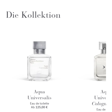
Die Kollektion
Aqua
Aqua
Universalis
Universa
Cologne f
Eau de toilette
Ab
125,00 €
Eau de par