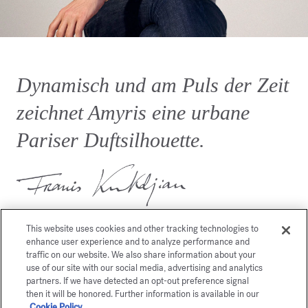
Dynamisch und am Puls der Zeit
zeichnet Amyris eine urbane
Pariser Duftsilhouette.
This website uses cookies and other tracking technologies to
enhance user experience and to analyze performance and
traffic on our website. We also share information about your
use of our site with our social media, advertising and analytics
partners. If we have detected an opt-out preference signal
Dies könnte Sie auch
then it will be honored. Further information is available in our
Cookie Policy