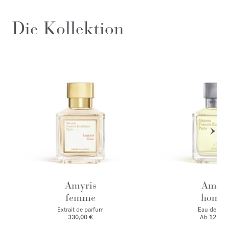
Die Kollektion
Amyris
Amyri
femme
homm
Extrait de parfum
Eau de toile
330,00 €
Ab
125,00