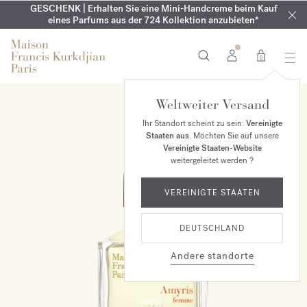
GESCHENK | Erhalten Sie eine Mini-Handcreme beim Kauf
KOSTENLOSE GRAVUR | Auf die Aqua
SOMMERGARDEROBE | Finde deinen persönlichen
Cologne forte
EXKLUSIV | Erhalten Sie OUD
velvet mood
in Ihrer Bestellung*
eines Parfums aus der 724 Kollektion anzubieten*
Kollektion bis zum 16. August
Sommerduft
0
Weltweiter Versand
Ihr Standort scheint zu sein:
Vereinigte
Staaten aus
. Möchten Sie auf unsere
Vereinigte Staaten-Website
weitergeleitet werden ?
VEREINIGTE STAATEN
DEUTSCHLAND
Andere standorte