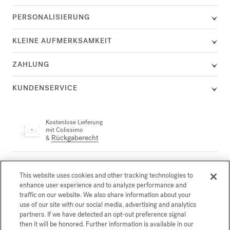
PERSONALISIERUNG
KLEINE AUFMERKSAMKEIT
ZAHLUNG
KUNDENSERVICE
Kostenlose Lieferung
mit Colissimo
Rückgaberecht
&
Ein Kundenservicemitarbeiter steht Ihnen telefonisch unter +33
(0)1 72 95 09 89 Montag von 9:00 bis 19:00 Uhr und Dienstag
This website uses cookies and other tracking technologies to
email
bis Freitag von 10:00 bis 19:00 Uhr oder per
enhance user experience and to analyze performance and
traffic on our website. We also share information about your
use of our site with our social media, advertising and analytics
partners. If we have detected an opt-out preference signal
Gesicherte Zahlung
then it will be honored. Further information is available in our