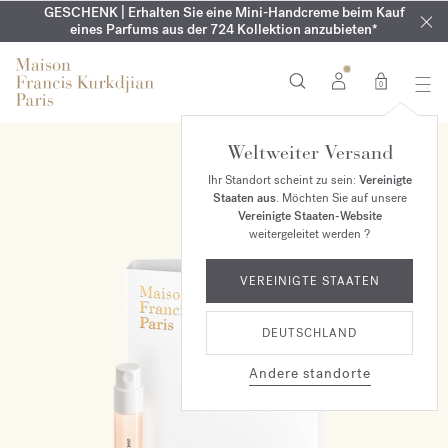
GESCHENK | Erhalten Sie eine Mini-Handcreme beim Kauf
KOSTENLOSE GRAVUR | Auf die Aqua
SOMMERGARDEROBE | Finde deinen persönlichen
Cologne forte
EXKLUSIV | Erhalten Sie OUD
velvet mood
in Ihrer Bestellung*
eines Parfums aus der 724 Kollektion anzubieten*
Kollektion bis zum 16. August
Sommerduft
0
Weltweiter Versand
Ihr Standort scheint zu sein:
Vereinigte
Staaten aus
. Möchten Sie auf unsere
Vereinigte Staaten-Website
weitergeleitet werden ?
VEREINIGTE STAATEN
DEUTSCHLAND
Andere standorte