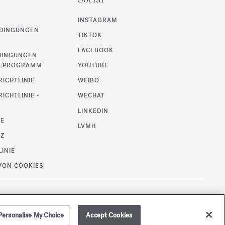
INSTAGRAM
DINGUNGEN
TIKTOK
FACEBOOK
DINGUNGEN
UEPROGRAMM
YOUTUBE
ICHTLINIE
WEIBO
ICHTLINIE -
WECHAT
LINKEDIN
SE
LVMH
TZ
LINIE
VON COOKIES
/
EUR
SEITENÜBERSICHT
Personalise My Choice
Accept Cookies