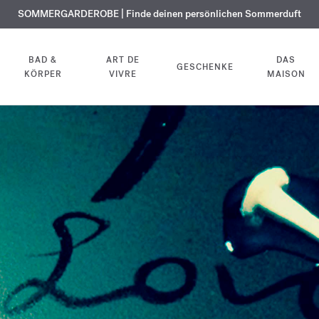
KOSTENLOSE GRAVUR | Auf alle Düfte und Körperöle bis zum 9. August
SOMMERGARDEROBE | Finde deinen persönlichen Sommerduft
EXKLUSIV | Erhalten Sie OUD
velvet mood
in Ihrer Bestellung*
BAD &
ART DE
DAS
GESCHENKE
KÖRPER
VIVRE
MAISON