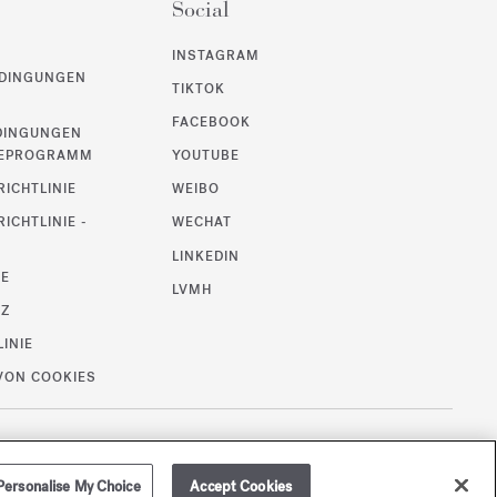
Social
INSTAGRAM
DINGUNGEN
TIKTOK
FACEBOOK
DINGUNGEN
UEPROGRAMM
YOUTUBE
ICHTLINIE
WEIBO
ICHTLINIE -
WECHAT
LINKEDIN
SE
LVMH
TZ
LINIE
VON COOKIES
/
EUR
SEITENÜBERSICHT
Personalise My Choice
Accept Cookies