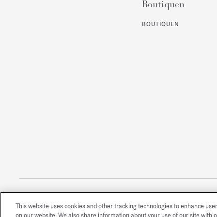
Boutiquen
BOUTIQUEN
This website uses cookies and other tracking technologies to enhance use
Alle Rechte vorbehalten
on our website. We also share information about your use of our site with o