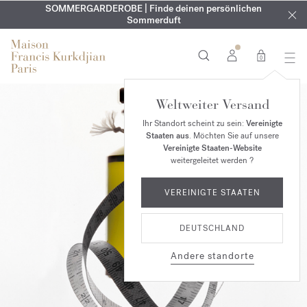
KOSTENLOSE GRAVUR | Auf alle Düfte und Körperöle bis zum
SOMMERGARDEROBE | Finde deinen persönlichen
EXKLUSIV | Erhalten Sie OUD
velvet mood
in Ihrer Bestellung*
Sommerduft
9. August
0
Weltweiter Versand
Ihr Standort scheint zu sein:
Vereinigte
Staaten aus
. Möchten Sie auf unsere
Vereinigte Staaten-Website
weitergeleitet werden ?
VEREINIGTE STAATEN
DEUTSCHLAND
Andere standorte