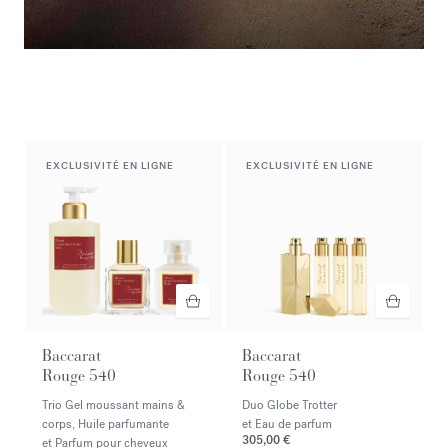
Avant-première
Découvrez la nouveauté OUD
velvet mood
offerte dès 50€
d'achat.* En vente à partir du 17août.
EXCLUSIVITÉ EN LIGNE
EXCLUSIVITÉ EN LIGNE
Baccarat
Baccarat
Rouge 540
Rouge 540
Trio Gel moussant mains &
Duo Globe Trotter
corps, Huile parfumante
et Eau de parfum
305,00 €
et Parfum pour cheveux