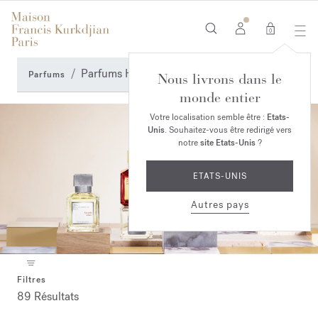
0
Parfums Homme
Parfums
Nous livrons dans le
monde entier
Votre localisation semble être :
Etats-
Unis
. Souhaitez-vous être redirigé vers
notre
site Etats-Unis
?
ETATS-UNIS
Autres pays
Filtres
89 Résultats
Collection