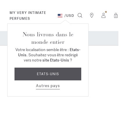
MY VERY INTIMATE
/
USD
0
PERFUMES
Nous livrons dans le
monde entier
Votre localisation semble être :
Etats-
Unis
. Souhaitez-vous être redirigé
vers notre
site Etats-Unis
?
ETATS-UNIS
Autres pays