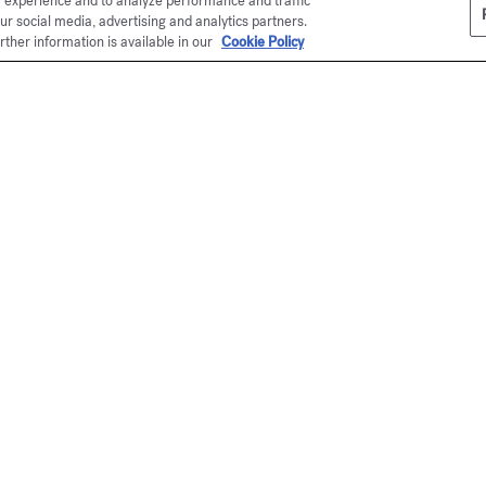
r experience and to analyze performance and traffic
ur social media, advertising and analytics partners.
rther information is available in our
Cookie Policy
en ligne
Ma
É
Ku
se
me
*P
Ma
éc
Pe
s
pa
Po
M
su