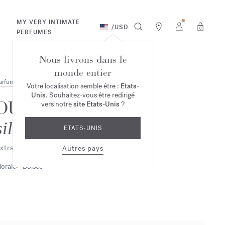
MY VERY INTIMATE
/
USD
0
PERFUMES
Nous livrons dans le
monde entier
arfums
Votre localisation semble être :
Etats-
Unis
. Souhaitez-vous être redirigé
OUD
vers notre
site Etats-Unis
?
silk mood
ETATS-UNIS
xtrait de parfum 2ml
Autres pays
lorale
Boisée