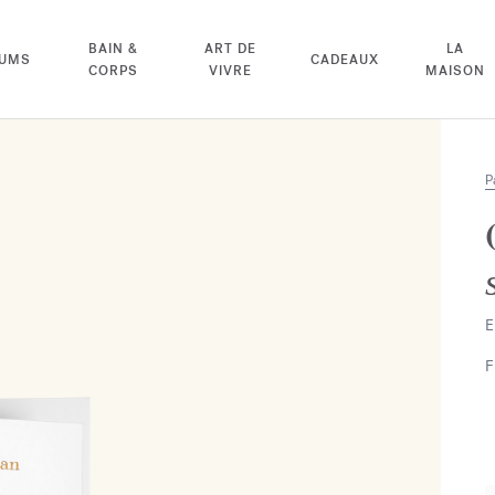
BAIN &
ART DE
LA
FUMS
CADEAUX
CORPS
VIVRE
MAISON
P
E
F