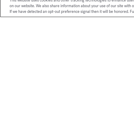
This website uses cookies and other tracking technologies to enhance use
on our website. We also share information about your use of our site with o
If we have detected an opt-out preference signal then it will be honored. Fu
Nos services exclusifs boutique 