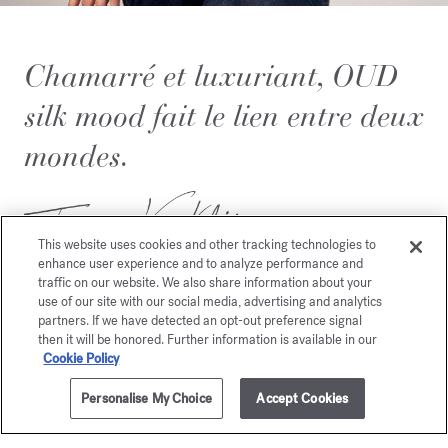
Chamarré et luxuriant, OUD
silk mood fait le lien entre deux
mondes.
This website uses cookies and other tracking technologies to
enhance user experience and to analyze performance and
traffic on our website. We also share information about your
use of our site with our social media, advertising and analytics
partners. If we have detected an opt-out preference signal
then it will be honored. Further information is available in our
Cookie Policy
Vous aimerez également
Personalise My Choice
Accept Cookies
AJOUTER AU PANIER
360,00 €
70ml