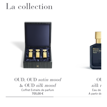
La collection
OUD, OUD
satin mood
OUD
& OUD
silk mood
silk mo
Coffret Extraits de parfum
Eau de par
705,00 €
A partir de
165