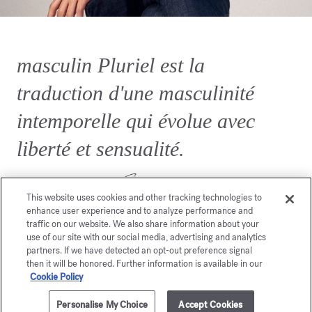
masculin Pluriel est la
traduction d'une masculinité
intemporelle qui évolue avec
liberté et sensualité.
This website uses cookies and other tracking technologies to
enhance user experience and to analyze performance and
traffic on our website. We also share information about your
use of our site with our social media, advertising and analytics
partners. If we have detected an opt-out preference signal
then it will be honored. Further information is available in our
Cookie Policy
Vous aimerez également
Personalise My Choice
Accept Cookies
AJOUTER AU PANIER
195,00 €
70ml